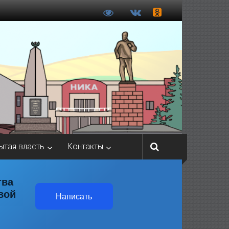
ытая власть
Контакты
тва
вой
Написать