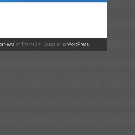
lorNews
от ThemeGrill. Создано на
WordPress
.